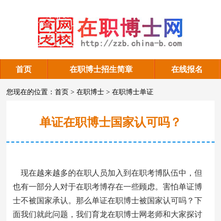
首页
在职博士招生简章
在线报名
在职博士单证
您现在的位置：
首页
>
在职博士
>
在职博士单证
单证在职博士国家认可吗？
现在越来越多的在职人员加入到在职考博队伍中，但
也有一部分人对于在职考博存在一些顾虑。害怕单证博
士不被国家承认。那么单证在职博士被国家认可吗？下
面我们就此问题，我们育龙在职博士网老师和大家探讨