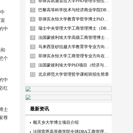
4
菲律宾凯迪雷拉大学PHD管理学招生简章
5
巴黎高等科学技术与经济商业学院DBA（智能制造方向）
中
6
菲律宾永恒大学教育学哲学博士PhD招生简章
家富
的中
7
瑞士中央管理大学工商管理博士（DBA）
8
法国蒙彼利埃大学高级工商管理博士EDBA
9
马来西亚砂拉越大学教育学专业方向招生简章
的和
10
菲律宾永恒大学工商管理专业方向在职博士招生简章
把个
11
法国蒙彼利埃大学PhD项目（经济与管理）
12
北京师范大学管理哲学课程班招生简章
的中
必红
最新资讯
博士
家尊
顺天乡大学博士项目介绍
法国雷恩高等商学院全球DBA工商管理博士三项精英认证内容