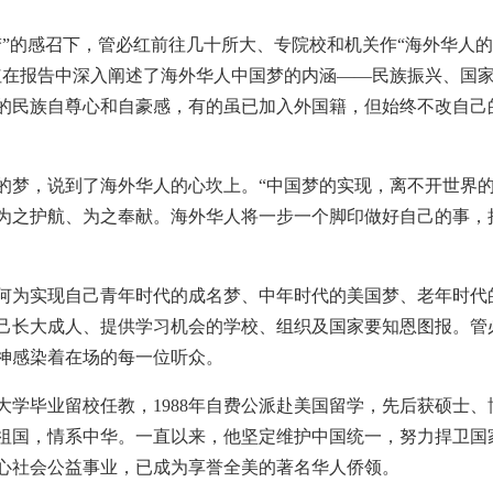
的感召下，管必红前往几十所大、专院校和机关作“海外华人的
红在报告中深入阐述了海外华人中国梦的内涵——民族振兴、国
的民族自尊心和自豪感，有的虽已加入外国籍，但始终不改自己
梦，说到了海外华人的心坎上。“中国梦的实现，离不开世界
为之护航、为之奉献。海外华人将一步一个脚印做好自己的事，
为实现自己青年时代的成名梦、中年时代的美国梦、老年时代
己长大成人、提供学习机会的学校、组织及国家要知恩图报。管
神感染着在场的每一位听众。
学毕业留校任教，1988年自费公派赴美国留学，先后获硕士、
祖国，情系中华。一直以来，他坚定维护中国统一，努力捍卫国
心社会公益事业，已成为享誉全美的著名华人侨领。